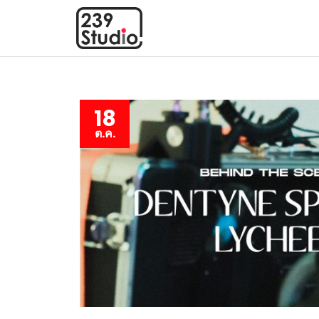
18
ต.ค.