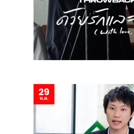
29
พ.ค.