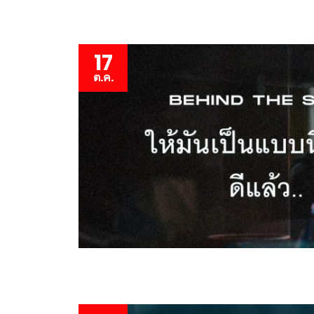
17
ต.ค.