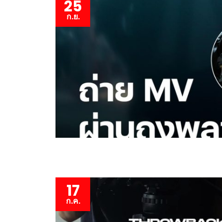
25
ก.ย.
17
ก.ค.